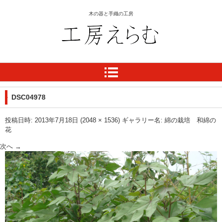
木の器と手織の工房
工房 えらむ
DSC04978
投稿日時:
2013年7月18日
(
2048 × 1536
) ギャラリー名:
綿の栽培 和綿の
花
次へ →