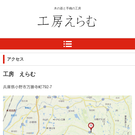
木の器と手織の工房
工房 えらむ
アクセス
工房 えらむ
兵庫県小野市万勝寺町792-7