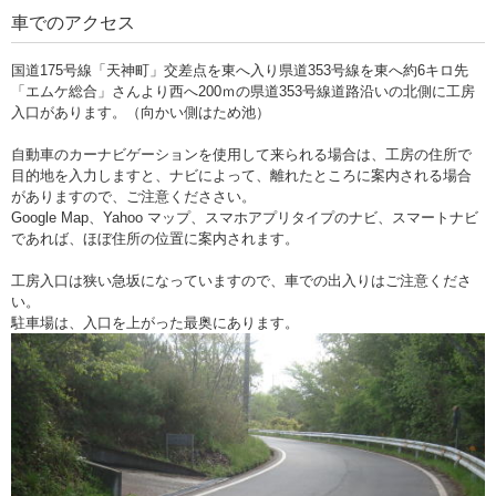
車でのアクセス
国道175号線「天神町」交差点を東へ入り県道353号線を東へ約6キロ先
「エムケ総合」さんより西へ200ｍの県道353号線道路沿いの北側に工房
入口があります。（向かい側はため池）
自動車のカーナビゲーションを使用して来られる場合は、工房の住所で
目的地を入力しますと、ナビによって、離れたところに案内される場合
がありますので、ご注意くだささい。
Google Map、Yahoo マップ、スマホアプリタイプのナビ、スマートナビ
であれば、ほぼ住所の位置に案内されます。
工房入口は狭い急坂になっていますので、車での出入りはご注意くださ
い。
駐車場は、入口を上がった最奥にあります。