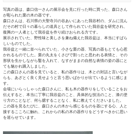
写真の器は、森口信一さんの展示会を見に行った時に買った、森口さん
が彫られた栗の木の器です。
森口さんは、石川県の大聖寺川の谷あいにあった我谷村の、ダムに沈ん
だその村で日々の暮らしの道具として作られていた我谷盆を研究され、
復興の一人者として我谷盆を作り続けおられる方です。
展示されていた、野性味と美しさを兼ね備えた我谷盆は、本当にすばら
しいものでした。
我谷盆と一緒に並べられていた、小さな栗の器、写真の器もとても心惹
かれるものでした。栗の丸太をくさびで割ったと思われる表情と、その
形状を生かしながら鑿を入れて、なすがままの自然な表情の姿の器にと
ても魅かれ購入しました。
この森口さんの器を見ていると、私の器作りは、木との対話と言いなが
らも、あざとく良く見せようと言う思いばかりが出ているように感じま
す。
会場にいらっしゃった森口さんに、私も木の器作りをしていることをお
伝えすると、本当に丁寧に我谷盆のこと、具体的な技法のこと、漆の塗
り方のことなど、何ら臆することなく、私に教えてくださいました。
この器を見るたびに、森口さんの木から感じるものを器にする心、人と
接するこころに触れ、これからの私の木の器作りをどうすべきかに思い
を巡らせています。