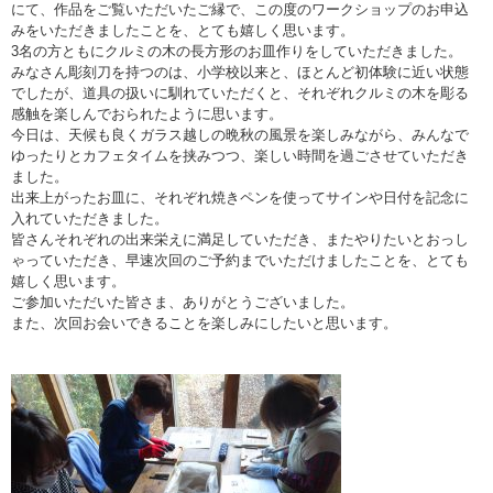
にて、作品をご覧いただいたご縁で、この度のワークショップのお申込
みをいただきましたことを、とても嬉しく思います。
3名の方ともにクルミの木の長方形のお皿作りをしていただきました。
みなさん彫刻刀を持つのは、小学校以来と、ほとんど初体験に近い状態
でしたが、道具の扱いに馴れていただくと、それぞれクルミの木を彫る
感触を楽しんでおられたように思います。
今日は、天候も良くガラス越しの晩秋の風景を楽しみながら、みんなで
ゆったりとカフェタイムを挟みつつ、楽しい時間を過ごさせていただき
ました。
出来上がったお皿に、それぞれ焼きペンを使ってサインや日付を記念に
入れていただきました。
皆さんそれぞれの出来栄えに満足していただき、またやりたいとおっし
ゃっていただき、早速次回のご予約までいただけましたことを、とても
嬉しく思います。
ご参加いただいた皆さま、ありがとうございました。
また、次回お会いできることを楽しみにしたいと思います。