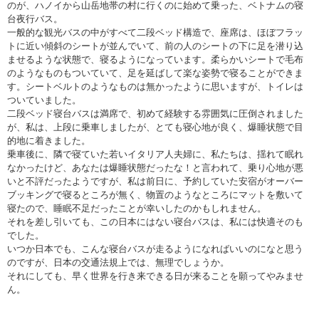
のが、ハノイから山岳地帯の村に行くのに始めて乗った、ベトナムの寝
台夜行バス。
一般的な観光バスの中がすべて二段ベッド構造で、座席は、ほぼフラッ
トに近い傾斜のシートが並んでいて、前の人のシートの下に足を潜り込
ませるような状態で、寝るようになっています。柔らかいシートで毛布
のようなものもついていて、足を延ばして楽な姿勢で寝ることができま
す。シートベルトのようなものは無かったように思いますが、トイレは
ついていました。
二段ベッド寝台バスは満席で、初めて経験する雰囲気に圧倒されました
が、私は、上段に乗車しましたが、とても寝心地が良く、爆睡状態で目
的地に着きました。
乗車後に、隣で寝ていた若いイタリア人夫婦に、私たちは、揺れて眠れ
なかったけど、あなたは爆睡状態だったな！と言われて、乗り心地が悪
いと不評だったようですが、私は前日に、予約していた安宿がオーバー
ブッキングで寝るところが無く、物置のようなところにマットを敷いて
寝たので、睡眠不足だったことが幸いしたのかもしれません。
それを差し引いても、この日本にはない寝台バスは、私には快適そのも
でした。
いつか日本でも、こんな寝台バスが走るようになればいいのになと思う
のですが、日本の交通法規上では、無理でしょうか。
それにしても、早く世界を行き来できる日が来ることを願ってやみませ
ん。