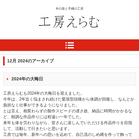
木の器と手織の工房
工房 えらむ
12月 2024
のアーカイブ
2024年の大晦日
工房えらむも2024年の大晦日を迎えました。
今年は、2年近く悩まされ続けた緊張型頭痛から体調が回復し、なんとか
負担なく仕事ができるようになりました。
とは言え、相変わらずの製作スピードの遅さ故、納品に時間がかかるな
ど、順調な作品作りには程遠い一年でした。
来年も体を労わりながら、皆さんに楽しんでいただける作品作りを目指
して、活動して行きたいと思います。
工房では毎年、新年への思いを込めて、自己流のしめ縄を作って飾って