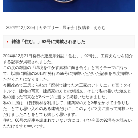
2024年12月23日
|
カテゴリー :
展示会
|
投稿者 : えらむ
雑誌「住む。」92号に掲載されました
2024年12月21日発行の建築系雑誌「住む。」92号に、工房えらむを紹介
する記事が掲載されました。
この度の雑誌の「環境を生かす素材に向き合う」と言うテーマに沿っ
て、以前に同誌の2018年発行の66号に掲載いただいた記事を再度掲載い
ただくことになりました。
今回改めて工房えらむの「廃材で建てた木工家のアトリエ」と言うタイ
トルで、建物の写真、建築家の方との対談文、そして私の書いた短文と
私の撮った写真など8ページに渡って掲載いただきました。
私の工房は、ほぼ廃材を利用して、建築家の方と3年をかけて手作りし
た、とても思い入れのある建物だけに、このように2度に渡って掲載いた
だけましたことをとても嬉しく思います。
住む。66号の記事を読まれていない方には、ぜひ今回の92号をお読みい
ただけますと幸いです。