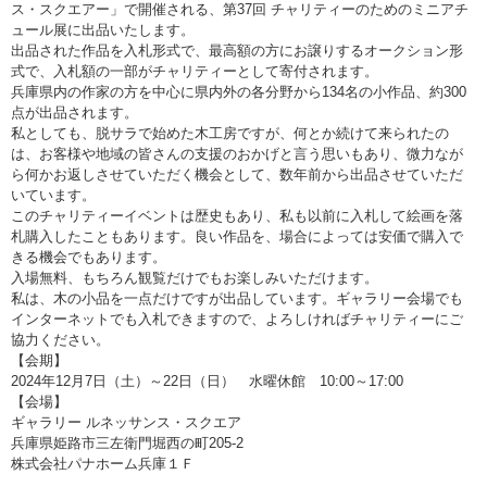
ス・スクエアー」で開催される、第37回 チャリティーのためのミニアチ
ュール展に出品いたします。
出品された作品を入札形式で、最高額の方にお譲りするオークション形
式で、入札額の一部がチャリティーとして寄付されます。
兵庫県内の作家の方を中心に県内外の各分野から134名の小作品、約300
点が出品されます。
私としても、脱サラで始めた木工房ですが、何とか続けて来られたの
は、お客様や地域の皆さんの支援のおかげと言う思いもあり、微力なが
ら何かお返しさせていただく機会として、数年前から出品させていただ
いています。
このチャリティーイベントは歴史もあり、私も以前に入札して絵画を落
札購入したこともあります。良い作品を、場合によっては安価で購入で
きる機会でもあります。
入場無料、もちろん観覧だけでもお楽しみいただけます。
私は、木の小品を一点だけですが出品しています。ギャラリー会場でも
インターネットでも入札できますので、よろしければチャリティーにご
協力ください。
【会期】
2024年12月7日（土）～22日（日） 水曜休館 10:00～17:00
【会場】
ギャラリー ルネッサンス・スクエア
兵庫県姫路市三左衛門堀西の町205-2
株式会社パナホーム兵庫１Ｆ