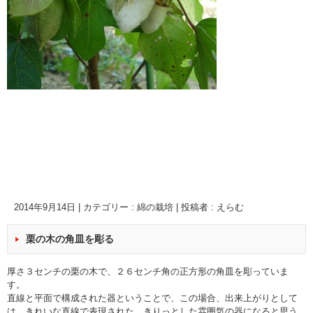
2014年9月14日
|
カテゴリー :
綿の栽培
|
投稿者 : えらむ
栗の木の角皿を彫る
厚さ３センチの栗の木で、２６センチ角の正方形の角皿を彫っていま
す。
直線と平面で構成された器ということで、この場合、出来上がりとして
は、きれいな直線で表現された、きりっとした雰囲気の器になると思う