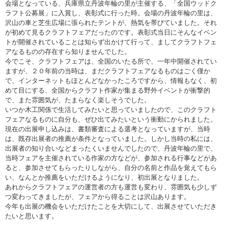
会場となっている、兵庫県立丹波年輪の里が主催する、「全国ウッドク
ラフト公募展」に入賞し、表彰式に行った時。会場の丹波年輪の里は、
沢山の車と芝生広場に張られたテントが、熱気を帯びていました。それ
が初めて見るクラフトフェアだったのです。表彰式当日にそんなイベン
トが開催されていることは知らず出かけて行って、ましてクラフトフェ
アなるものの存在すら知りませんでした。
今でこそ、クラフトフェアは、全国のいたる所で、一年中開催されてい
ますが、２０年前の当時は、まだクラフトフェアなるものはごく僅か
で、インターネットもほとんどなかったころですから、情報もなく、初
めて目にする、全国からクラフト作家が集まる野外イベントが衝撃的
で、また雰囲気が、たまらなく楽しそうでした。
いつか木工関係で生活してみたいと思っていましたので、このクラフト
フェアなるものに自分も、ぜひ出てみたいという衝動にかられました。
現在の出展申し込みは、書類審査による選考となっていますが、当時
は、既存出展者の推薦が条件となっていました。しかし当時の私には、
出展者の知り合いなどまったくいませんでしたので、丹波年輪の里で、
当時フェアを主催されている作家の方などが、参加される行事などがあ
ると、参加させてもらったりしながら、自分の名前と作品を覚えてもら
い、なんとか推薦をいただけるようになり、初出展となりました。
あれからクラフトフェアの運営者の方も運営も変わり、雰囲気も少しず
つ変わってきましたが、フェアから得ることは沢山あります。
今年も出展の機会をいただけたことを大切にして、出展させていただき
たいと思います。