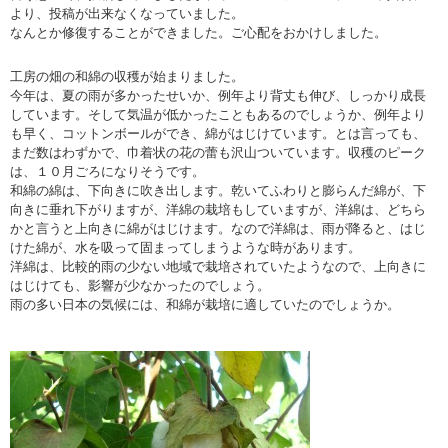
より、投稿が出来なくなっていました。
なんとか修復することができました。ご心配をおかけしました。
工房の畑の和綿の収穫が始まりました。
今年は、夏の雨が多かったせいか、例年より背丈も伸び、しっかり成長
しています。そして気温が低かったこともあるのでしょうか、例年より
も早く、コットンボールができ、綿がはじけています。とは言っても、
まだ数はわずかで、巾着状の花の蕾も沢山ついています。収穫のピーク
は、１０月ごろになりそうです。
和綿の綿は、下向きに吹き出します。乾いてふわりと膨らんだ綿が、下
向きに垂れ下がりますが、洋綿の栽培もしていますが、洋綿は、どちら
かと言うと上向きに綿がはじけます。なので洋綿は、雨が降ると、はじ
けた綿が、水を吸って固まってしまうような時があります。
洋綿は、比較的雨の少ない地域で栽培されていたようなので、上向きに
はじけても、影響が少なかったのでしょう。
雨の多い日本の気候には、和綿が栽培に適していたのでしょうか。