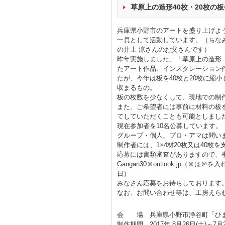
草原上の造形40枚・20枚の
兵庫県小野市のアートを盛り上げよ
一員として活動しています。（ちなみ
の井上 涼さんのお父さんです）
昨年実施しました、「草原上の造形 1
たアート作品、インスタレーション
たが、今年は板を40枚と20枚に縮
収まるもの。
板の枚数を少なくして、現地での制
また、ご希望者には事前に材料の板
てしていただくことも可能としまし
現在参加者を10名公募しています。
グループ・個人、プロ・アマは問い
制作者には、1×4材20枚又は40枚
応募には書類審査がありますので、事前に代表
Gangan30※outlook.jp（
日）
みなさん応募をお待ちしております
なお、お問い合わせ等は、工房えら
会 場 兵庫県小野市浄谷町「ひ
制作期間 2017年 8月26日(土)～7月2