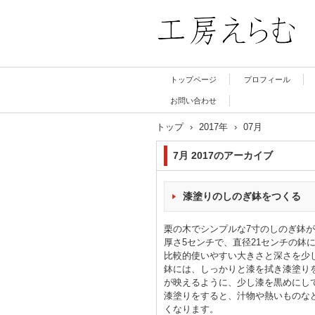
工房 えらむ
トップページ
プロフィール
お問い合わせ
トップ
›
2017年
›
07月
7月 2017
のアーカイブ
漆塗りのしのぎ鉢をつくる
栗の木でシンプルな7寸のしのぎ鉢
厚さ5センチで、直径21センチの鉢
比較的使いやすい大きさと深さを少
鉢には、しっかりと漆を拭き漆塗り
が映えるように、少し漆を黒めにし
漆塗りをすると、汁物や熱いものな
くなります。