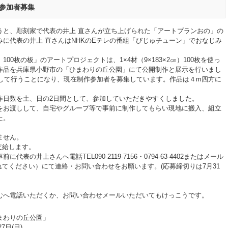
板参加者募集
うと、彫刻家で代表の井上 直さんが立ち上げられた「アートプランおの」の
に代表の井上 直さんはNHKのEテレの番組「びじゅチューン」でおなじみ
00枚の板」のアートプロジェクトは、1×4材（9×183×2㎝）100枚を使っ
作品を兵庫県小野市の「ひまわりの丘公園」にて公開制作と展示を行いまし
小して行うことになり、現在制作参加者を募集しています。作品は４m四方に
作日数を土、日の2日間として、参加していただきやすくしました。
をお渡しして、自宅やグループ等で事前に制作してもらい現地に搬入、組立
た。
ません。
を支給します。
の井上さんへ電話TEL090-2119-7156・0794-63-4402またはメール
※は＠を入れてください）にて連絡・お問い合わせをお願います。(応募締切りは7月31
。
むへ電話いただくか、お問い合わせメールいただいてもけっこうです。
まわりの丘公園」
7日(日)