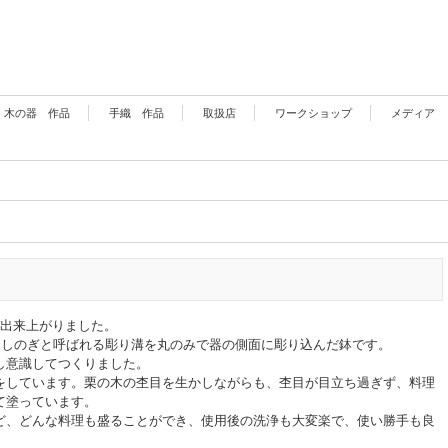
木の器 作品
手織 作品
取扱店
ワークショップ
メディア
が出来上がりました。
にしのぎと呼ばれる彫り溝を丸のみで器の側面に彫り込んだ鉢です。
し意識してつくりました。
をしています。栗の木の杢目を生かしながらも、杢目が目立ち過ぎず、料理
て塗っています。
ど、どんな料理も盛ることができ、使用後の洗浄も大変楽で、使い勝手も良