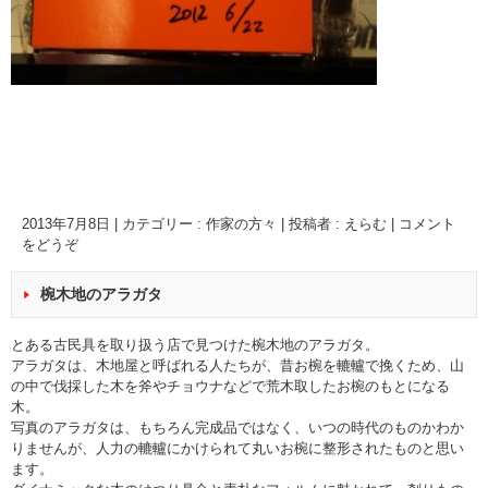
2013年7月8日
|
カテゴリー :
作家の方々
|
投稿者 : えらむ
|
コメント
をどうぞ
椀木地のアラガタ
とある古民具を取り扱う店で見つけた椀木地のアラガタ。
アラガタは、木地屋と呼ばれる人たちが、昔お椀を轆轤で挽くため、山
の中で伐採した木を斧やチョウナなどで荒木取したお椀のもとになる
木。
写真のアラガタは、もちろん完成品ではなく、いつの時代のものかわか
りませんが、人力の轆轤にかけられて丸いお椀に整形されたものと思い
ます。