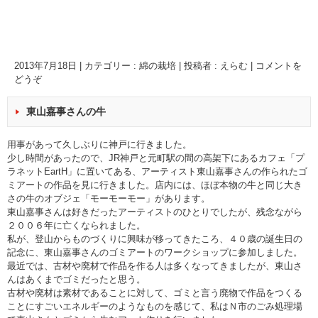
2013年7月18日
|
カテゴリー :
綿の栽培
|
投稿者 : えらむ
|
コメントを
どうぞ
東山嘉事さんの牛
用事があって久しぶりに神戸に行きました。
少し時間があったので、JR神戸と元町駅の間の高架下にあるカフェ「プ
ラネットEartH」に置いてある、アーティスト東山嘉事さんの作られたゴ
ミアートの作品を見に行きました。店内には、ほぼ本物の牛と同じ大き
さの牛のオブジェ「モーモーモー」があります。
東山嘉事さんは好きだったアーティストのひとりでしたが、残念ながら
２００６年に亡くなられました。
私が、登山からものづくりに興味が移ってきたころ、４０歳の誕生日の
記念に、東山嘉事さんのゴミアートのワークショップに参加しました。
最近では、古材や廃材で作品を作る人は多くなってきましたが、東山さ
んはあくまでゴミだったと思う。
古材や廃材は素材であることに対して、ゴミと言う廃物で作品をつくる
ことにすごいエネルギーのようなものを感じて、私はＮ市のごみ処理場