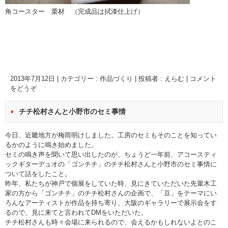
角コースター 栗材 （完成品は拭漆仕上げ）
2013年7月12日
|
カテゴリー :
作品づくり
|
投稿者 : えらむ
|
コメント
をどうぞ
チチ松村さんと小野市のセミ事情
今日、近畿地方が梅雨明けしました。工房のセミもそのことを知ってい
るかのように鳴き始めました。
セミの鳴き声を聞いて思い出したのが、ちょうど一年前、アコースティ
ックギターデュオの「ゴンチチ」のチチ松村さんと小野市のセミ事情に
ついて話をしたこと。
昨年、私たちが神戸で個展をしていた時、見にきていただいた先輩木工
家の方から「ゴンチチ」のチチ松村さんの企画で、「豆」をテーマにい
ろんなアーティストが作品を持ち寄り、大阪のギャラリーで展示会をす
るので、見に来てと言われてDMをいただいた。
チチ松村さんも時々会場に来られるので、会えるかもしれないよとのこ