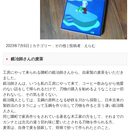
2023年7月6日
|
カテゴリー :
その他
|
投稿者 : えらむ
鍛冶師さんの麦茶
工房にやって来られる隣町の鍛冶師さんから、自家製の麦茶をいただき
ました。
鍛冶師さんは、いつも私の工房にやって来て、コーヒー飲みながら他愛
のない話をして帰られるだけで、刃物の購入を勧めるようなことは一切
されないし、その気も全くない。
鍛冶職人としては、玉鋼の原料となる砂鉄を川から採取し、日本古来の
製鉄法のタタラによって玉鋼を作り出して刃物を作ると言う凄い鍛冶職
人さん。
同じ隣町で家具作りをされている著名な木工家の方をして、それまでの
カンナとは次元の違う切れ味に驚いたとされる刃物を作られる方。
麦茶は、自身で麦を脱穀して、焙烙で炒って作られたとのこと。