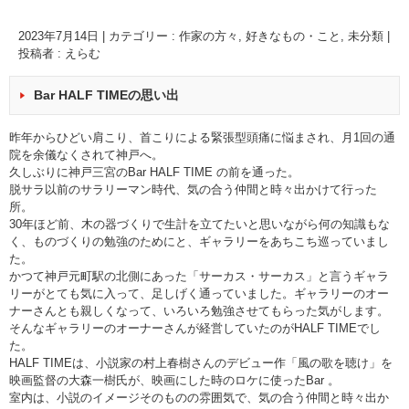
2023年7月14日
|
カテゴリー :
作家の方々
,
好きなもの・こと
,
未分類
|
投稿者 : えらむ
Bar HALF TIMEの思い出
昨年からひどい肩こり、首こりによる緊張型頭痛に悩まされ、月1回の通
院を余儀なくされて神戸へ。
久しぶりに神戸三宮のBar HALF TIME の前を通った。
脱サラ以前のサラリーマン時代、気の合う仲間と時々出かけて行った
所。
30年ほど前、木の器づくりで生計を立てたいと思いながら何の知識もな
く、ものづくりの勉強のためにと、ギャラリーをあちこち巡っていまし
た。
かつて神戸元町駅の北側にあった「サーカス・サーカス」と言うギャラ
リーがとても気に入って、足しげく通っていました。ギャラリーのオー
ナーさんとも親しくなって、いろいろ勉強させてもらった気がします。
そんなギャラリーのオーナーさんが経営していたのがHALF TIMEでし
た。
HALF TIMEは、小説家の村上春樹さんのデビュー作「風の歌を聴け」を
映画監督の大森一樹氏が、映画にした時のロケに使ったBar 。
室内は、小説のイメージそのものの雰囲気で、気の合う仲間と時々出か