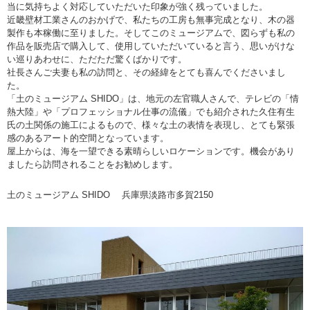
当に気持ちよく対応していただいた印象が強く残っていました。
近畿壁材工業さんのおかげで、私たちの工房も無事完成となり、木の器
製作も本稼働に至りました。そしてこのミュージアムで、図らずも私の
作品を販売店で購入して、使用していただいていると言う、思いがけな
い巡りあわせに、ただただ驚くばかりです。
社長さんご夫妻も私の訪問と、その経緯をとても喜んでくださいまし
た。
「土のミュージアム SHIDO」は、地元の左官職人さんで、テレビの「情
熱大陸」や「プロフェッショナル仕事の流儀」でも紹介された久住有生
氏の土関係の施工によるもので、様々な土の表情を表現し、とても緊張
感のあるアート的空間となっています。
屋上からは、海を一望できる素晴らしいロケーションです。機会があり
ましたら訪問されることをお勧めします。
土のミュージアム SHIDO 兵庫県淡路市多賀2150