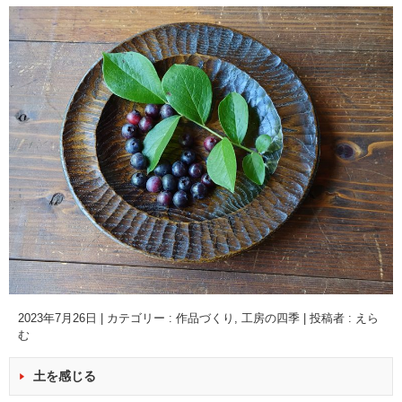
2023年7月26日
|
カテゴリー :
作品づくり
,
工房の四季
|
投稿者 : えら
む
土を感じる