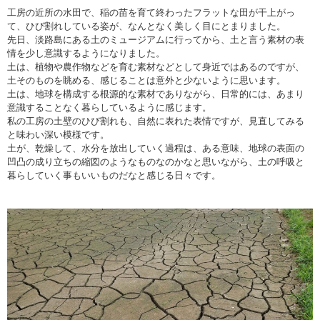
工房の近所の水田で、稲の苗を育て終わったフラットな田が干上がっ
て、ひび割れしている姿が、なんとなく美しく目にとまりました。
先日、淡路島にある土のミュージアムに行ってから、土と言う素材の表
情を少し意識するようになりました。
土は、植物や農作物などを育む素材などとして身近ではあるのですが、
土そのものを眺める、感じることは意外と少ないように思います。
土は、地球を構成する根源的な素材でありながら、日常的には、あまり
意識することなく暮らしているように感じます。
私の工房の土壁のひび割れも、自然に表れた表情ですが、見直してみる
と味わい深い模様です。
土が、乾燥して、水分を放出していく過程は、ある意味、地球の表面の
凹凸の成り立ちの縮図のようなものなのかなと思いながら、土の呼吸と
暮らしていく事もいいものだなと感じる日々です。