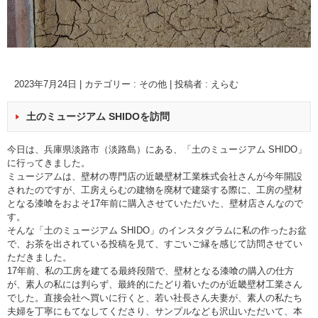
2023年7月24日
|
カテゴリー :
その他
|
投稿者 : えらむ
土のミュージアム SHIDOを訪問
今日は、兵庫県淡路市（淡路島）にある、「土のミュージアム SHIDO」
に行ってきました。
ミュージアムは、壁材の専門店の近畿壁材工業株式会社さんが今年開設
されたのですが、工房えらむの建物を廃材で建築する際に、工房の壁材
となる漆喰をおよそ17年前に購入させていただいた、壁材店さんなので
す。
そんな「土のミュージアム SHIDO」のインスタグラムに私の作ったお盆
で、お茶を出されている投稿を見て、すごいご縁を感じて訪問させてい
ただきました。
17年前、私の工房を建てる最終段階で、壁材となる漆喰の購入の仕方
が、素人の私には判らず、最終的にたどり着いたのが近畿壁材工業さん
でした。直接会社へ買いに行くと、若い社長さん夫妻が、素人の私たち
夫婦を丁寧にもてなしてくださり、サンプルなども沢山いただいて、本