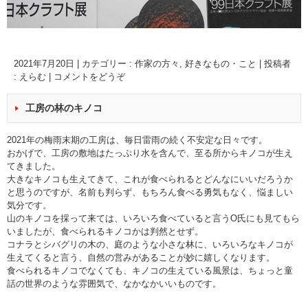
2021年7月20日
|
カテゴリー :
作家の方々
,
好きなもの・こと
|
投稿者
: えらむ
|
コメントをどうぞ
工房の林のキノコ
2021年の梅雨末期の工房は、毎日雷雨の続く不安定な日々です。
おかげで、工房の敷地はたっぷり水を含んで、至る所からキノコが生え
てきました。
大きなキノコも生えてきて、これが食べられるとどんなにいいだろうか
と思うのですが、名前も判らず、もちろん食べる勇気もなく、悩ましい
気分です。
山のキノコを採って来ては、いろいろ食べていると言うO氏にも見てもら
いましたが、食べられるキノコかは判然とせず。
コナラとシバグリの木の、庭のような小さな林に、いろいろなキノコが
生えてくると言う、自然の営みがあることが妙に嬉しくなります。
食べられるキノコでなくても、キノコの生えている風景は、ちょっと童
話の世界のような雰囲気で、なかなかいいものです。