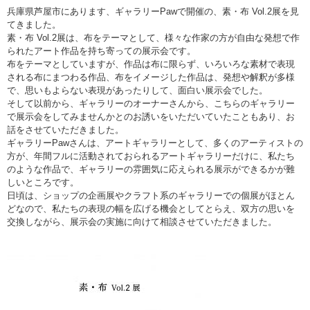
兵庫県芦屋市にあります、ギャラリーPawで開催の、素・布 Vol.2展を見
てきました。
素・布 Vol.2展は、布をテーマとして、様々な作家の方が自由な発想で作
られたアート作品を持ち寄っての展示会です。
布をテーマとしていますが、作品は布に限らず、いろいろな素材で表現
される布にまつわる作品、布をイメージした作品は、発想や解釈が多様
で、思いもよらない表現があったりして、面白い展示会でした。
そして以前から、ギャラリーのオーナーさんから、こちらのギャラリー
で展示会をしてみませんかとのお誘いをいただいていたこともあり、お
話をさせていただきました。
ギャラリーPawさんは、アートギャラリーとして、多くのアーティストの
方が、年間フルに活動されておられるアートギャラリーだけに、私たち
のような作品で、ギャラリーの雰囲気に応えられる展示ができるかが難
しいところです。
日頃は、ショップの企画展やクラフト系のギャラリーでの個展がほとん
どなので、私たちの表現の幅を広げる機会としてとらえ、双方の思いを
交換しながら、展示会の実施に向けて相談させていただきました。