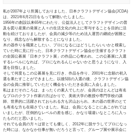
私が2007年より所属しておりました、日本クラフトデザイン協会(JCDA)
は、2021年6月21日をもって解散いたしました。
1956年の創設以来65年にわたり、公益法人としてクラフトデザインの普
及を図り産業の発展と人々の生活文化の向上に寄与することを目的に活
動を続けておりましたが、会員の減少等のため法人運営の継続が困難と
なり、残念ながら解散することになりました。
木の器作りを職業としたい、プロになるにはどうしたらいいかと模索し
ていた時に見に行った、日本クラフトデザイン協会が主催するクラフト
の全国公募展「日本クラフト展」の作品に心奪われ、この公募展に入選
するレベルになれば、プロになれるんじゃないかと思うようになり、入
選を目指しました。
そして何度もこの公募展を見に行き、作品を作り、2001年に念願の初入
選を果たすことができました。以後5回の入選の後、クラフトデザイン協
会の会員に推挙していただく機会をいただき会員に入会しました。
私はまだそのころは、まったくの素人でしたが、会員のほとんどは有名
なプロのクラフト作家の方ばかりで、美術大学の教授や専門学校の講
師、世界的に活躍されておられる方も沢山おられ、木の器の世界のとて
も有名な方も在籍さていました。私は、会員になることにあこがれては
いましたが、圧倒的なレベルの差を感じ、かなり場違いなところに入っ
たものだと思いました。
それでも会員の方々は皆とても優しく、2012年に脱サラしてプロになっ
た時には、なかなか仕事が無いだろうと言って、グループ展や展示会に