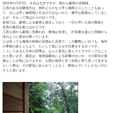
2021年の7月7日、今日は七夕ですが、朝から豪雨の空模様。
工房のある近畿地方は、例年よりかなり早く梅雨入りしたこともあっ
て、少しは早く梅雨明けするのではないかと、勝手な観測をしていまし
たが、今もって雨ばかりの日々です。
各地では、豪雨による被害も発生しており、一日も早い人命の救助と、
災害の復旧を願うばかりです。
工房も朝から豪雨に見舞われ、敷地は水浸し、許容量を超えた雨樋から
滝のように雨水が降っています。
とは言っても梅雨の時期の見慣れた光景で、この鬱陶しい日々も、毎年
の季節の姿ととらえて、たいして気にもせず仕事をする日々です。
こうしてみると日本の四季は、なんと変化に富んでドラマチックなこと
かと思います。最近は、地球温暖化による影響のせいか、その変化が急
激なことが気になりますが、人間が地球と言う自然と寄り添って生きる
という事は、その変化にあらがうことなく、馴染んでいくしかないのだ
ろうと思います。