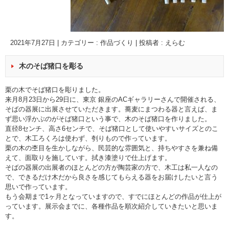
2021年7月27日
|
カテゴリー :
作品づくり
|
投稿者 : えらむ
木のそば猪口を彫る
栗の木でそば猪口を彫りました。
来月8月23日から29日に、東京 銀座のACギャラリーさんで開催される、
そばの器展に出展させていただきます。蕎麦にまつわる器と言えば、ま
ず思い浮かぶのがそば猪口という事で、木のそば猪口を作りました。
直径8センチ、高さ6センチで、そば猪口として使いやすいサイズとのこ
とで、木工ろくろは使わず、刳りもので作っています。
栗の木の杢目を生かしながら、民芸的な雰囲気と、持ちやすさを兼ね備
えて、面取りを施していす。拭き漆塗りで仕上げます。
そばの器展の出展者のほとんどの方が陶芸家の方で、木工は私一人なの
で、できるだけ木だから良さを感じてもらえる器をお届けしたいと言う
思いで作っています。
もう会期まで1ヶ月となっていますので、すでにほとんどの作品が仕上が
っています。展示会までに、各種作品を順次紹介していきたいと思いま
す。