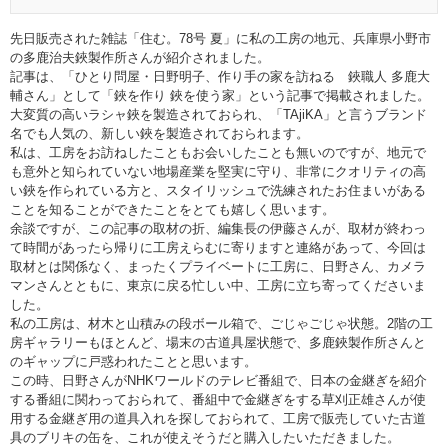
先日販売された雑誌「住む。78号 夏」に私の工房の地元、兵庫県小野市
の多鹿治夫鋏製作所さんが紹介されました。
記事は、「ひとり問屋・日野明子、作り手の家を訪ねる 鋏職人 多鹿大
輔さん」として「鋏を作り 鋏を使う家」という記事で掲載されました。
大変質の高いラシャ鋏を製造されておられ、「TAjiKA」と言うブランド
名でも人気の、新しい鋏を製造されておられます。
私は、工房をお訪ねしたこともお会いしたことも無いのですが、地元で
も意外と知られていない地場産業を堅実に守り、非常にクオリティの高
い鋏を作られている方と、スタイリッシュで洗練されたお住まいがある
ことを知ることができたことをとても嬉しく思います。
余談ですが、この記事の取材の折、編集長の伊藤さんが、取材が終わっ
て時間があったら帰りに工房えらむに寄りますと連絡があって、今回は
取材とは関係なく、まったくプライベートに工房に、日野さん、カメラ
マンさんとともに、東京に戻る忙しい中、工房に立ち寄ってくださいま
した。
私の工房は、材木と山積みの段ボール箱で、ごじゃごじゃ状態。2階の工
房ギャラリーもほとんど、場末の古道具屋状態で、多鹿鋏製作所さんと
のギャップに戸惑われたことと思います。
この時、日野さんがNHKワールドのテレビ番組で、日本の金継ぎを紹介
する番組に関わっておられて、番組中で金継ぎをする草刈正雄さんが使
用する金継ぎ用の道具入れを探しておられて、工房で販売していた古道
具のブリキの缶を、これが使えそうだと購入したいただきました。