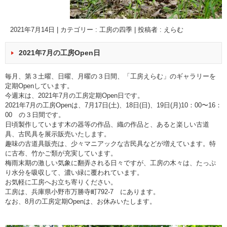
2021年7月14日
|
カテゴリー :
工房の四季
|
投稿者 : えらむ
2021年7月の工房Open日
毎月、第３土曜、日曜、月曜の３日間、「工房えらむ」のギャラリーを
定期Openしています。
今週末は、2021年7月の工房定期Open日です。
2021年7月の工房Openは、7月17日(土)、18日(日)、19日(月)10：00〜16：
00 の３日間です。
日頃製作しています木の器等の作品、織の作品と、あると楽しい古道
具、古民具を展示販売いたします。
趣味の古道具販売は、少々マニアックな古民具などが増えています。特
に古布、竹かご類が充実しています。
梅雨末期の激しい気象に翻弄される日々ですが、工房の木々は、たっぷ
り水分を吸収して、濃い緑に覆われています。
お気軽に工房へお立ち寄りください。
工房は、兵庫県小野市万勝寺町792-7 にあります。
なお、8月の工房定期Openは、お休みいたします。