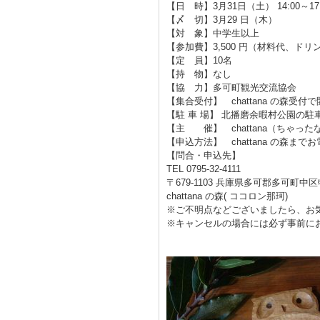
【日 時】3月31日（土） 14:00～17
【〆 切】3月29 日（木）
【対 象】中学生以上
【参加費】3,500 円（材料代、ド
【定 員】10名
【持 物】なし
【協 力】多可町観光交流協会
【集合受付】 chattana の森受付
【駐 車 場】 北播磨余暇村公園の
【主 催】 chattana（ちゃった
【申込方法】 chattana の森ま
【問合・申込先】
TEL 0795-32-4111
〒679-1103 兵庫県多可郡多可町中区牧
chattana の森( ココロン那珂)
※ご不明点などございましたら、お
※キャンセルの場合には必ず事前に