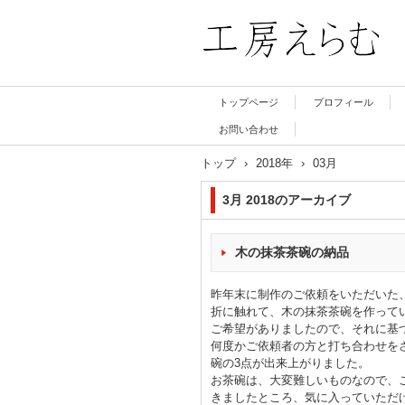
工房 えらむ
トップページ
プロフィール
お問い合わせ
トップ
›
2018年
›
03月
3月 2018
のアーカイブ
木の抹茶茶碗の納品
昨年末に制作のご依頼をいただいた
折に触れて、木の抹茶茶碗を作って
ご希望がありましたので、それに基
何度かご依頼者の方と打ち合わせを
碗の3点が出来上がりました。
お茶碗は、大変難しいものなので、
きましたところ、気に入っていただ