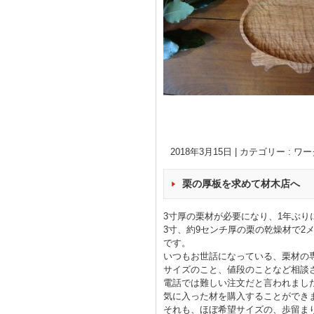
2018年3月15日
|
カテゴリー :
ワー
栗の厚板を求めて材木店へ
3寸厚の栗材が必要になり、1年ぶ
3寸、約9センチ厚の栗の乾燥材で
です。
いつもお世話になっている、栗材の
サイズのこと、値段のことなど相談
電話では難しい注文だと言われまし
気に入った材を購入することができ
それも、ほぼ希望サイズの、歩留ま