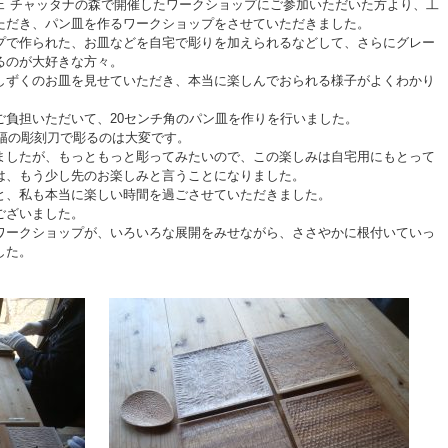
ェ チャッタナの森で開催したワークショップにご参加いただいた方より、工
ただき、パン皿を作るワークショップをさせていただきました。
プで作られた、お皿などを自宅で彫りを加えられるなどして、さらにグレー
るのが大好きな方々。
しずくのお皿を見せていただき、本当に楽しんでおられる様子がよくわかり
ご負担いただいて、20センチ角のパン皿を作りを行いました。
リ幅の彫刻刀で彫るのは大変です。
ましたが、もっともっと彫ってみたいので、この楽しみは自宅用にもとって
は、もう少し先のお楽しみと言うことになりました。
と、私も本当に楽しい時間を過ごさせていただきました。
ございました。
ワークショップが、いろいろな展開をみせながら、ささやかに根付いていっ
した。