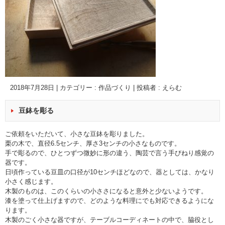
2018年7月28日
|
カテゴリー :
作品づくり
|
投稿者 : えらむ
豆鉢を彫る
ご依頼をいただいて、小さな豆鉢を彫りました。
栗の木で、直径6.5センチ、厚さ3センチの小さなものです。
手で彫るので、ひとつずつ微妙に形の違う、陶芸で言う手びねり感覚の
器です。
日頃作っている豆皿の口径が10センチほどなので、器としては、かなり
小さく感じます。
木製のものは、このくらいの小ささになると意外と少ないようです。
漆を塗って仕上げますので、どのような料理にでも対応できるようにな
ります。
木製のごく小さな器ですが、テーブルコーディネートの中で、脇役とし