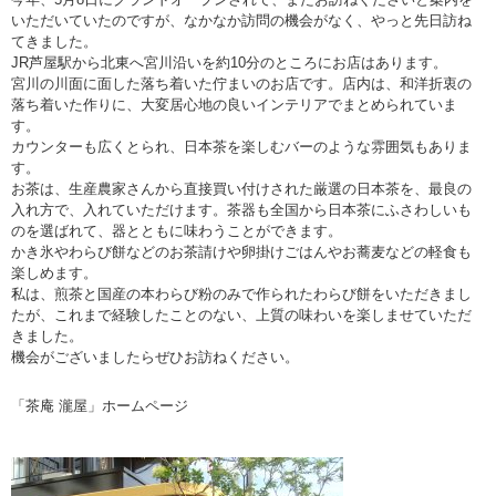
いただいていたのですが、なかなか訪問の機会がなく、やっと先日訪ね
てきました。
JR芦屋駅から北東へ宮川沿いを約10分のところにお店はあります。
宮川の川面に面した落ち着いた佇まいのお店です。店内は、和洋折衷の
落ち着いた作りに、大変居心地の良いインテリアでまとめられていま
す。
カウンターも広くとられ、日本茶を楽しむバーのような雰囲気もありま
す。
お茶は、生産農家さんから直接買い付けされた厳選の日本茶を、最良の
入れ方で、入れていただけます。茶器も全国から日本茶にふさわしいも
のを選ばれて、器とともに味わうことができます。
かき氷やわらび餅などのお茶請けや卵掛けごはんやお蕎麦などの軽食も
楽しめます。
私は、煎茶と国産の本わらび粉のみで作られたわらび餅をいただきまし
たが、これまで経験したことのない、上質の味わいを楽しませていただ
きました。
機会がございましたらぜひお訪ねください。
「茶庵 瀧屋」ホームページ