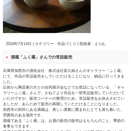
2018年7月14日
|
カテゴリー :
作品づくり
|
投稿者 : えらむ
酒蔵「ふく蔵」さんでの常設販売
兵庫県加西市の酒造会社 株式会社富久錦さんの
ギャラリー「ふく蔵」
にて、作品の常設販売をしていただけることになり、納品に行ってきま
した。
以前から陶芸家の方との合同展示会などでお世話になっている、「ギャ
ラリーふく蔵」さんで、かねてより作品を一部常設販売していただいて
いたのですが、販売コーナーの整理のため、常設販売をお休みされてい
ましたが、あらためて販売の再開していただけることになりました。
加西市の郊外にある酒蔵は、美しい屋敷に囲まれたとても落ち着いた、
雰囲気のある場所です。
酒蔵である「ふく蔵」は、お酒の販売の販売はもちろんのこと、季節の
食事もできます。