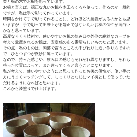
栗と栃の木でお椀を彫っています。
お椀と言えば、端正な丸いお椀を木工ろくろを使って、作るのが一般的
ですが、私は手で彫って作っています。
時間をかけて手で彫って作ることに、どれほどの意義があるのかとも思
いますが、手で彫って出来上がる端正ではない丸いお椀の個性が面白い
かなと思っています。
高度なろくろ技術で、使いやすいお椀の飲み口や外側の絶妙なカーブを
考えて量産されるお椀は、安定感のある素晴らしいものだと思います。
その点、私のものは、陶芸で言うところの手びねりに近い作り方ですの
で、ひとつずつが微妙に違っています。
なので、持った感じや、飲み口の感じもそれぞれ異なりますし、それも
持った位置によって、また違ってくると言うことになります。
私が考えて、使いやすいようにと思って作ったお椀の個性が、使い手の
方にうまくマッチングして、しっくりとなじむマイ椀として使っていた
だけるようになればと思います。
これから漆塗りで仕上げます。