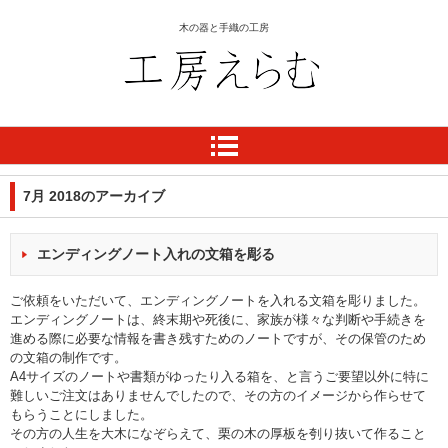
木の器と手織の工房
工房 えらむ
7月 2018
のアーカイブ
エンディングノート入れの文箱を彫る
ご依頼をいただいて、エンディングノートを入れる文箱を彫りました。
エンディングノートは、終末期や死後に、家族が様々な判断や手続きを
進める際に必要な情報を書き残すためのノートですが、その保管のため
の文箱の制作です。
A4
サイズのノートや書類がゆったり入る箱を、と言うご要望以外に特に
難しいご注文はありませんでしたので、その方のイメージから作らせて
もらうことにしました。
その方の人生を大木になぞらえて、栗の木の厚板を刳り抜いて作ること