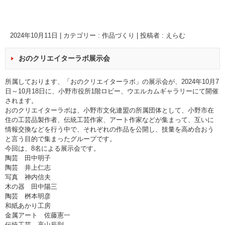
2024年10月11日
|
カテゴリー :
作品づくり
|
投稿者 : えらむ
おのクリエイターラボ展示会
所属しております、「おのクリエイターラボ」の展示会が、2024年10月7
日～10月18日に、小野市役所1階ロビー、ウエルカムギャラリーにて開催
されます。
おのクリエイターラボは、小野市文化連盟の所属団体として、小野市在
住の工芸品製作者、伝統工芸作家、アート作家などが集まって、互いに
情報交換などを行う中で、それぞれの作品を公開し、技量を高め合おう
と言う目的で集まったグループです。
今回は、8名による展示会です。
陶芸 田中明子
陶芸 井上仁志
写真 神内信夫
木の器 田中陽三
陶芸 桝本明彦
和紙あかり工房
金属アート 佐藤憲一
伝統工芸 高山辰則