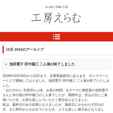
木の器と手織の工房
工房 えらむ
10月 2024
のアーカイブ
池田寛子 田中陽三 二人展が終了しました
2024年10月24日から31日まで、兵庫県姫路市にあります、ギャラリーと
ーくにて開催しておりました、池田寛子 田中陽三 二人展が終了いたしま
した。
「おだやかに 羊雲浮かぶ頃 お茶の時間」をテーマに陶芸家の池田寛子
さんと木の器の田中陽三の二人展でしたが、期間中は、沢山の方にご来
場いただき、お茶を楽しんでいただく展示会となりました
私は、最終日のみの在廊となりましたが、最終日にかかわらず沢山の
方、また県外からもお出でいただき、とても楽しい展示会となりまし