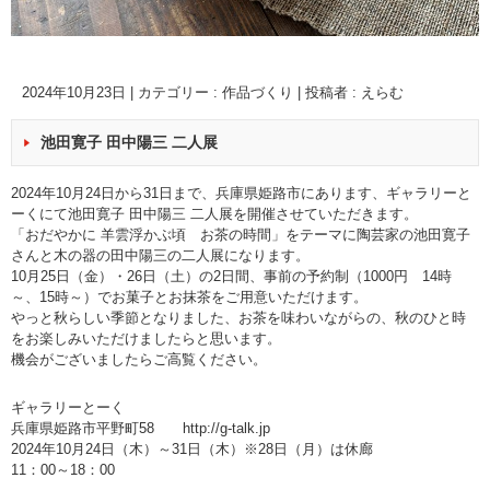
2024年10月23日
|
カテゴリー :
作品づくり
|
投稿者 : えらむ
池田寛子 田中陽三 二人展
2024年10月24日から31日まで、兵庫県姫路市にあります、ギャラリーと
ーくにて池田寛子 田中陽三 二人展を開催させていただきます。
「おだやかに 羊雲浮かぶ頃 お茶の時間」をテーマに陶芸家の池田寛子
さんと木の器の田中陽三の二人展になります。
10月25日（金）・26日（土）の2日間、事前の予約制（1000円 14時
～、15時～）でお菓子とお抹茶をご用意いただけます。
やっと秋らしい季節となりました、お茶を味わいながらの、秋のひと時
をお楽しみいただけましたらと思います。
機会がございましたらご高覧ください。
ギャラリーとーく
兵庫県姫路市平野町58 http://g-talk.jp
2024年10月24日（木）～31日（木）※28日（月）は休廊
11：00～18：00