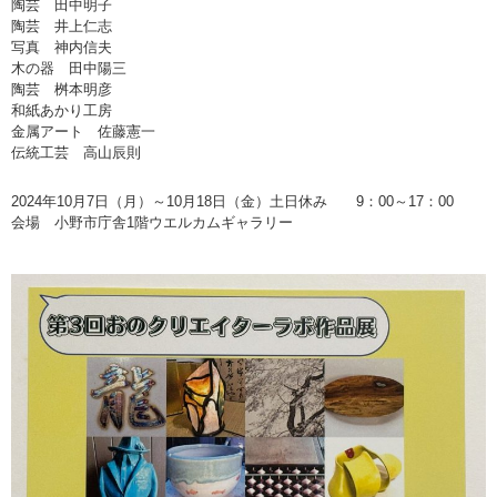
陶芸 田中明子
陶芸 井上仁志
写真 神内信夫
木の器 田中陽三
陶芸 桝本明彦
和紙あかり工房
金属アート 佐藤憲一
伝統工芸 高山辰則
2024年10月7日（月）～10月18日（金）土日休み 9：00～17：00
会場 小野市庁舎1階ウエルカムギャラリー