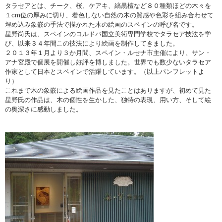
タラセアとは、チーク、桜、ケアキ、縞黒檀など８０種類ほどの木々を
１cm位の厚みに切り、着色しない自然の木の質感や色彩を組み合わせて
埋め込み象嵌の手法で描かれた木の絵画のスペインの呼び名です。
星野尚氏は、スペインのコルドバ国立美術専門学校でタラセア技法を学
び、以来３４年間この技法により絵画を制作してきました。
２０１３年１月より３か月間、スペイン・ルセナ市主催により、サン・
アナ宮殿で個展を開催し好評を博しました。世界でも数少ないタラセア
作家として日本とスペインで活躍しています。（以上パンフレットよ
り）
これまで木の象嵌による絵画作品を見たことはありますが、初めて見た
星野氏の作品は、木の個性を生かした、独特の表現、用い方、そして絵
の奥深さに感動しました。