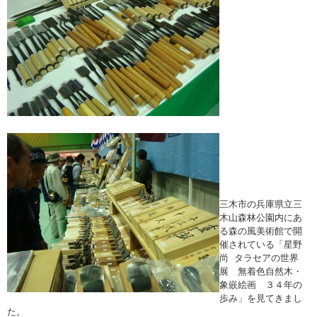
三木市の兵庫県立三
木山森林公園内にあ
る森の風美術館で開
催されている「星野
尚 タラセアの世界
展 無着色自然木・
象嵌絵画 ３４年の
歩み」を見てきまし
た。