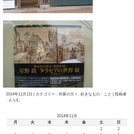
2014年11月1日
|
カテゴリー :
作家の方々
,
好きなもの・こと
|
投稿者
: えらむ
2014年11月
月
火
水
木
金
土
日
1
2