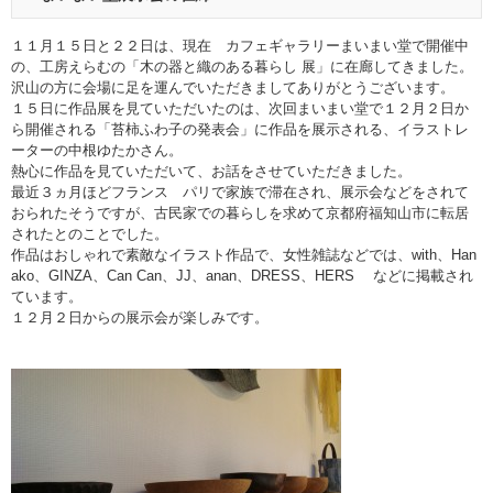
１１月１５日と２２日は、現在 カフェギャラリーまいまい堂で開催中
の、工房えらむの「木の器と織のある暮らし 展」に在廊してきました。
沢山の方に会場に足を運んでいただきましてありがとうございます。
１５日に作品展を見ていただいたのは、次回まいまい堂で１２月２日か
ら開催される「苔柿ふわ子の発表会」に作品を展示される、イラストレ
ーターの中根ゆたかさん。
熱心に作品を見ていただいて、お話をさせていただきました。
最近３ヵ月ほどフランス パリで家族で滞在され、展示会などをされて
おられたそうですが、古民家での暮らしを求めて京都府福知山市に転居
されたとのことでした。
作品はおしゃれで素敵なイラスト作品で、女性雑誌などでは、with、Han
ako、GINZA、Can Can、JJ、anan、DRESS、HERS などに掲載され
ています。
１２月２日からの展示会が楽しみです。