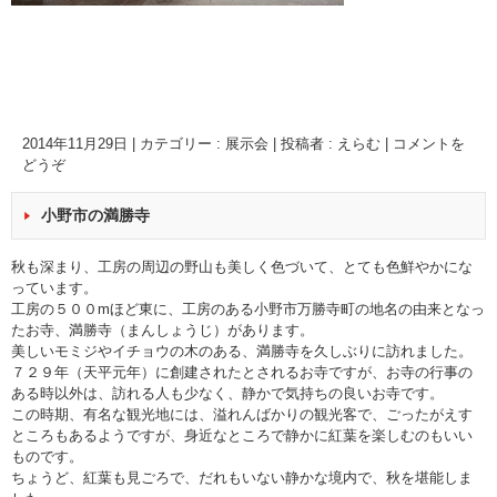
2014年11月29日
|
カテゴリー :
展示会
|
投稿者 : えらむ
|
コメントを
どうぞ
小野市の満勝寺
秋も深まり、工房の周辺の野山も美しく色づいて、とても色鮮やかにな
っています。
工房の５００mほど東に、工房のある小野市万勝寺町の地名の由来となっ
たお寺、満勝寺（まんしょうじ）があります。
美しいモミジやイチョウの木のある、満勝寺を久しぶりに訪れました。
７２９年（天平元年）に創建されたとされるお寺ですが、お寺の行事の
ある時以外は、訪れる人も少なく、静かで気持ちの良いお寺です。
この時期、有名な観光地には、溢れんばかりの観光客で、ごったがえす
ところもあるようですが、身近なところで静かに紅葉を楽しむのもいい
ものです。
ちょうど、紅葉も見ごろで、だれもいない静かな境内で、秋を堪能しま