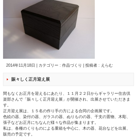
2014年11月18日
|
カテゴリー :
作品づくり
|
投稿者 : えらむ
賑々しく正月迎え展
間もなくお正月を迎えるにあたり、１１月２２日から
ギャラリー住吉倶
楽
部さんで「賑々しく正月迎え展」が開催され、出展させていただきま
す。
正月迎え展は、１５名の作り手の方による合同の企画展です。
色絵の器、染付の器、ガラスの器、ぬりものの器、干支の置物、木彫、
張子などお正月にちなんだ様々な作品が集まります。
私は、各種のくりものによる重箱を中心に、木の器、花台などを出展、
販売の予定です。