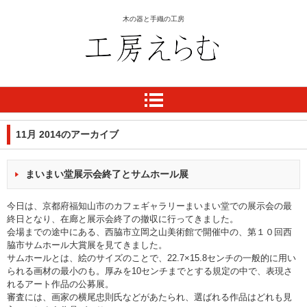
木の器と手織の工房
工房 えらむ
11月 2014
のアーカイブ
まいまい堂展示会終了とサムホール展
今日は、京都府福知山市のカフェギャラリーまいまい堂での展示会の最
終日となり、在廊と展示会終了の撤収に行ってきました。
会場までの途中にある、西脇市立岡之山美術館で開催中の、第１０回西
脇市サムホール大賞展を見てきました。
サムホールとは、絵のサイズのことで、22.7×15.8センチの一般的に用い
られる画材の最小のも。厚みを10センチまでとする規定の中で、表現さ
れるアート作品の公募展。
審査には、画家の横尾忠則氏などがあたられ、選ばれる作品はどれも見