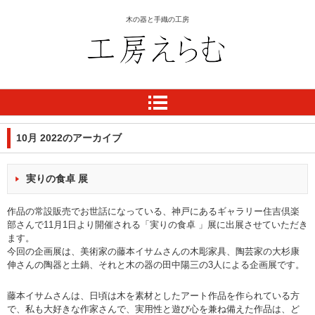
木の器と手織の工房
工房 えらむ
10月 2022
のアーカイブ
実りの食卓 展
作品の常設販売でお世話になっている、神戸にある
ギャラリー住吉倶楽
部さんで11月1日より開催される「実りの食卓 」展に出展させていただき
ます。
今回の企画展は、美術家の藤本イサムさんの木彫家具、陶芸家の大杉康
伸さんの陶器と土鍋、それと木の器の田中陽三の3人による企画展です。
藤本イサムさんは、日頃は木を素材としたアート作品を作られている方
で、私も大好きな作家さんで、実用性と遊び心を兼ね備えた作品は、ど