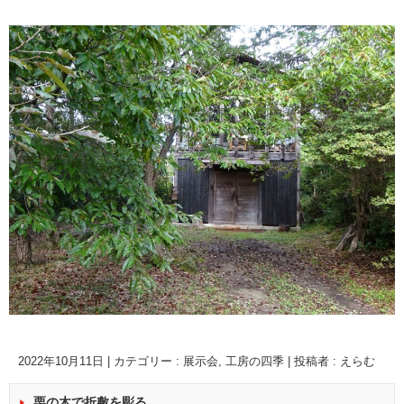
2022年10月11日
|
カテゴリー :
展示会
,
工房の四季
|
投稿者 : えらむ
栗の木で折敷を彫る