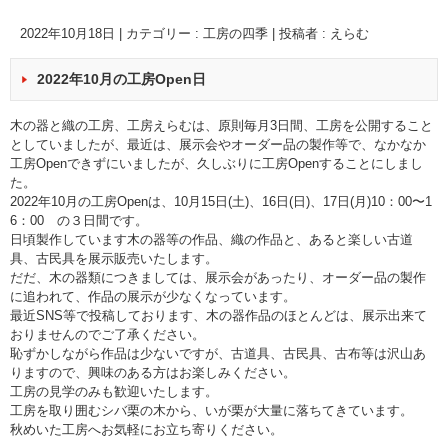
2022年10月18日
|
カテゴリー :
工房の四季
|
投稿者 : えらむ
2022年10月の工房Open日
木の器と織の工房、工房えらむは、原則毎月3日間、工房を公開すること
としていましたが、最近は、展示会やオーダー品の製作等で、なかなか
工房Openできずにいましたが、久しぶりに工房Openすることにしまし
た。
2022年10月の工房Openは、10月15日(土)、16日(日)、17日(月)10：00〜1
6：00 の３日間です。
日頃製作しています木の器等の作品、織の作品と、あると楽しい古道
具、古民具を展示販売いたします。
だだ、木の器類につきましては、展示会があったり、オーダー品の製作
に追われて、作品の展示が少なくなっています。
最近SNS等で投稿しております、木の器作品のほとんどは、展示出来て
おりませんのでご了承ください。
恥ずかしながら作品は少ないですが、古道具、古民具、古布等は沢山あ
りますので、興味のある方はお楽しみください。
工房の見学のみも歓迎いたします。
工房を取り囲むシバ栗の木から、いが栗が大量に落ちてきています。
秋めいた工房へお気軽にお立ち寄りください。