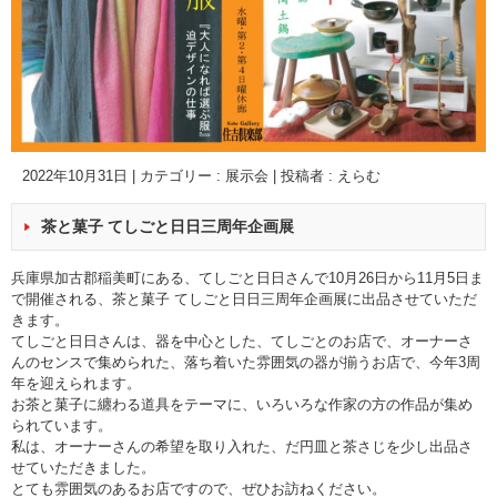
2022年10月31日
|
カテゴリー :
展示会
|
投稿者 : えらむ
茶と菓子 てしごと日日三周年企画展
兵庫県加古郡稲美町にある、てしごと日日さんで10月26日から11月5日ま
で開催される、茶と菓子 てしごと日日三周年企画展に出品させていただ
きます。
てしごと日日さんは、器を中心とした、てしごとのお店で、オーナーさ
んのセンスで集められた、落ち着いた雰囲気の器が揃うお店で、今年3周
年を迎えられます。
お茶と菓子に纏わる道具をテーマに、いろいろな作家の方の作品が集め
られています。
私は、オーナーさんの希望を取り入れた、だ円皿と茶さじを少し出品さ
せていただきました。
とても雰囲気のあるお店ですので、ぜひお訪ねください。