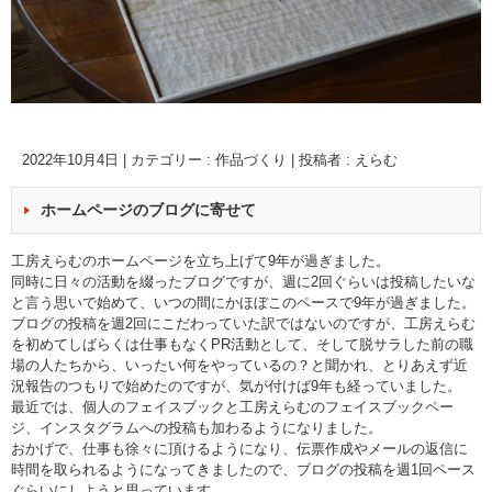
2022年10月4日
|
カテゴリー :
作品づくり
|
投稿者 : えらむ
ホームページのブログに寄せて
工房えらむのホームページを立ち上げて9年が過ぎました。
同時に日々の活動を綴ったブログですが、週に2回ぐらいは投稿したいな
と言う思いで始めて、いつの間にかほぼこのペースで9年が過ぎました。
ブログの投稿を週2回にこだわっていた訳ではないのですが、工房えらむ
を初めてしばらくは仕事もなくPR活動として、そして脱サラした前の職
場の人たちから、いったい何をやっているの？と聞かれ、とりあえず近
況報告のつもりで始めたのですが、気が付けば9年も経っていました。
最近では、個人のフェイスブックと工房えらむのフェイスブックペー
ジ、インスタグラムへの投稿も加わるようになりました。
おかげで、仕事も徐々に頂けるようになり、伝票作成やメールの返信に
時間を取られるようになってきましたので、ブログの投稿を週1回ペース
ぐらいにしようと思っています。