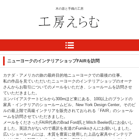
木の器と手織の工房
工房 えらむ
ニューヨークのインテリアショップFAIRを訪問
カナダ・アメリカの旅の最終目的地ニューヨークでの最後の仕事。
私の作品を見ていただいたニューヨークのインテリアショップのオーナ
さんからお取引についてのメールをいただき、ショールームを訪問させ
ていただきました。
エンパイアステートビルから300mほど東にある、100以上のブランドの
家具・インテリアのショールームビル、New York Design Center。そのビ
ルの最上階で高級インテリアを販売されておられる「FAIR」のショール
ームを訪問させていただきました。
メールをくださったFAIR代表のBrad Ford氏とMitch Beeler氏にお会いし
ました。英語力がないので通訳を友達のFumikoさんにお願いしました。
広いショールームには、木質を豊富に使用した上品な家具やインテリア