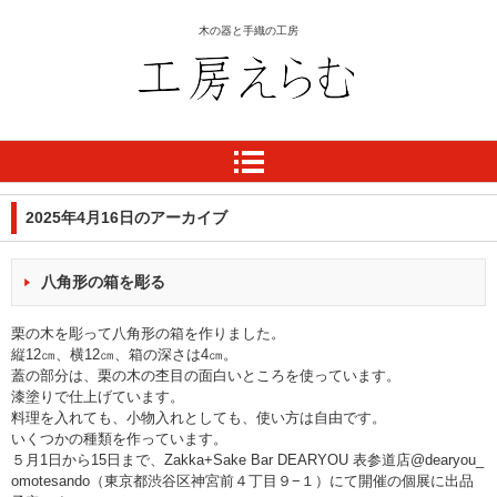
木の器と手織の工房
工房 えらむ
2025年4月16日
のアーカイブ
八角形の箱を彫る
栗の木を彫って八角形の箱を作りました。
縦12㎝、横12㎝、箱の深さは4㎝。
蓋の部分は、栗の木の杢目の面白いところを使っています。
漆塗りで仕上げています。
料理を入れても、小物入れとしても、使い方は自由です。
いくつかの種類を作っています。
５月1日から15日まで、Zakka+Sake Bar DEARYOU 表参道店@dearyou_
omotesando（東京都渋谷区神宮前４丁目９−１）にて開催の個展に出品